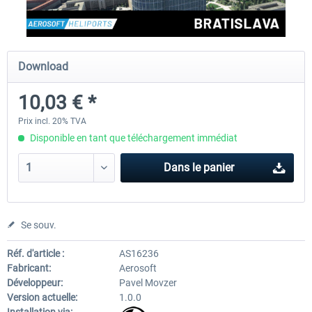
Aerosoft Airport Cologne/Bonn
Aerosoft Mega Airport Fran
Download
10,03 € *
18,10 € *
25,16 € *
Prix incl. 20% TVA
Disponible en tant que téléchargement immédiat
Dans le panier
Se souv.
Réf. d'article :
AS16236
Fabricant:
Aerosoft
Développeur:
Pavel Movzer
Version actuelle:
1.0.0