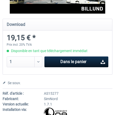
Aerosoft Airport Cologne/Bonn
sim-wings Hamburg
Download
19,15 € *
18,10 € *
20,12 € *
Prix incl. 20% TVA
Disponible en tant que téléchargement immédiat
Dans le panier
Se souv.
Réf. d'article :
AS15277
Fabricant:
SimNord
Version actuelle:
1.7.1
Installation via: