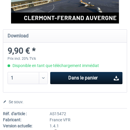
Aerosoft Airport Cologne/Bonn
sim-wings Hamburg
Download
18,10 € *
20,12 € *
9,90 € *
Prix incl. 20% TVA
Disponible en tant que téléchargement immédiat
Dans le panier
Se souv.
Réf. d'article :
AS15472
Fabricant:
France VFR
Version actuelle:
1.4.1