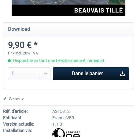
Aerosoft Airport Cologne/Bonn
sim-wings Hamburg
Download
9,90 € *
18,10 € *
20,12 € *
Prix incl. 20% TVA
Disponible en tant que téléchargement immédiat
Dans le panier
Se souv.
Réf. d'article :
AS15812
Fabricant:
France VFR
Version actuelle:
1.1.0
Installation via: