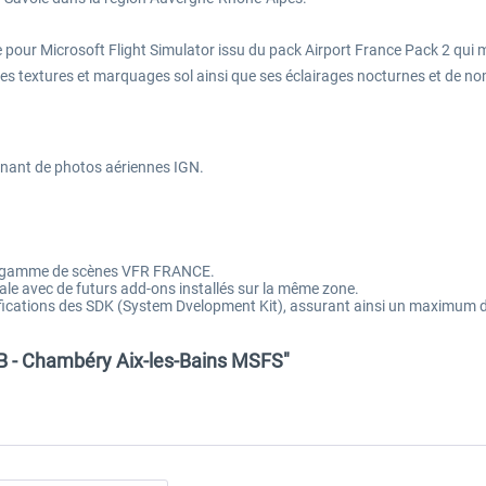
our Microsoft Flight Simulator issu du pack Airport France Pack 2 qui m
 les textures et marquages sol ainsi que ses éclairages nocturnes et de n
venant de photos aériennes IGN.
.
e gamme de scènes VFR FRANCE.
le avec de futurs add-ons installés sur la même zone.
tions des SDK (System Dvelopment Kit), assurant ainsi un maximum de co
LB - Chambéry Aix-les-Bains MSFS"