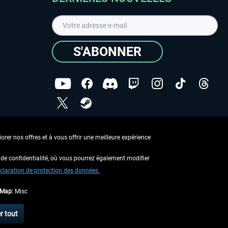
S'ABONNER
ées
J'ai lu la
Déclaration de protection des données
.
rer nos offres et à vous offrir une meilleure expérience
Copyright © Aerosoft GmbH - Tous droits réservés
de confidentialité, où vous pourrez également modifier
claration de protection des données.
tMap:
Misc
 aucune description contraire.
r tout
 d'expédition
.