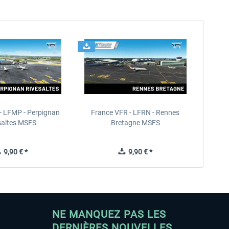
- LFMP - Perpignan
France VFR - LFRN - Rennes
saltes MSFS
Bretagne MSFS
9,90 € *
9,90 € *
NE MANQUEZ PAS LES
DERNIÈRES NOUVELLES