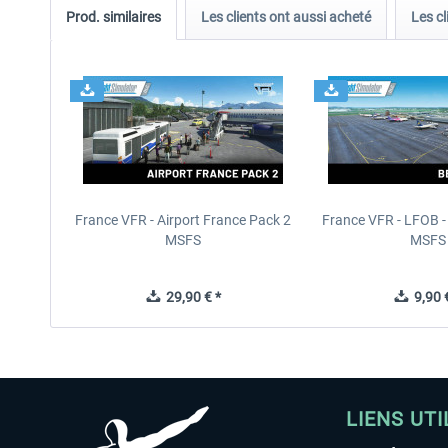
Prod. similaires
Les clients ont aussi acheté
Les cl
France VFR - Airport France Pack 2
France VFR - LFOB - 
MSFS
MSFS
29,90 € *
9,90 €
LIENS UTI