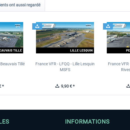
ients ont aussi regardé
Beauvais Tillé
France VFR - LFQQ - Lille Lesquin
France VFR 
MSFS
Rive
 *
9,90 € *
LES
INFORMATIONS