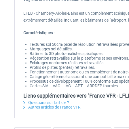
LFLB - Chambéry-Aix-les-Bains est un complément scénique p
extrêmement détaillée, incluant les bâtiments de l'aéroport,
Caractéristiques :
Textures sol 50cm/pixel de résolution retravaillées pro
Marquages sol détaillés.
Bâtiments 3D photo-réalistes spécifiques.
Végétation retravaillée sur la plateforme et ses environs
Eclairages nocturnes réalistes retravaillés.
Profils de pistes (pentes) retravaillés.
Fonctionnement autonome ou en complément de notr
Calage géo-référencé assurant une compatibilité maxima
Processus de développement 100% conforme aux spécifica
Cartes SIA – VAC – IAC – APT – ARRDEP fournies.
Liens supplémentaires vers "France VFR - LF
Questions sur l'article ?
Autres articles de France VFR