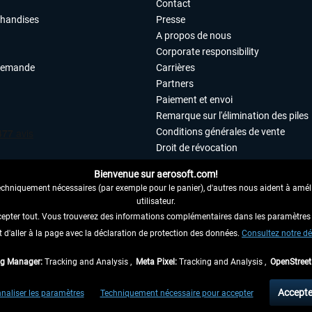
Contact
chandises
Presse
A propos de nous
Corporate responsibility
demande
Carrières
Partners
Paiement et envoi
Remarque sur l'élimination des piles
Conditions générales de vente
Droit de révocation
Déclaration de protection des donn
Bienvenue sur aerosoft.com!
Accessibilité
echniquement nécessaires (par exemple pour le panier), d'autres nous aident à amélio
Mentions légales
utilisateur.
cepter tout. Vous trouverez des informations complémentaires dans les paramètres 
it d'aller à la page avec la déclaration de protection des données.
 AU CONTRAT ICI
Consultez notre dé
ag Manager:
Tracking and Analysis ,
Meta Pixel:
Tracking and Analysis ,
OpenStree
 TVA légale comprise, hors
frais de port
et, le cas échéant, frais de remboursement, si
Accepte
naliser les paramètres
Techniquement nécessaire pour accepter
aux envois vers l'Allemagne. Pour les autres pays, veuillez consulter les
informations