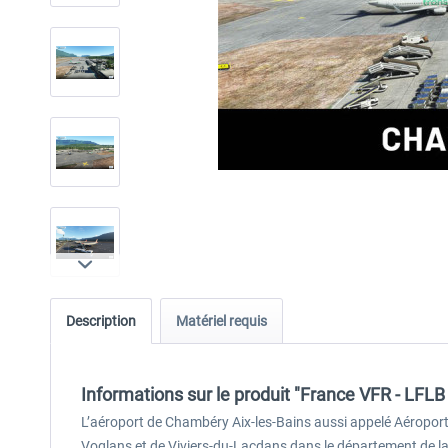
Description
Matériel requis
Informations sur le produit "France VFR - LFL
L’aéroport de Chambéry Aix-les-Bains aussi appelé Aéropor
Voglans et de Viviers-du-Lacdans dans le département de l