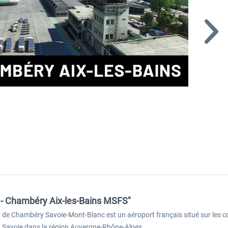
B - Chambéry Aix-les-Bains MSFS"
t de Chambéry Savoie-Mont-Blanc est un aéroport français situé sur les 
a Savoie dans la région Auvergne-Rhône-Alpes.