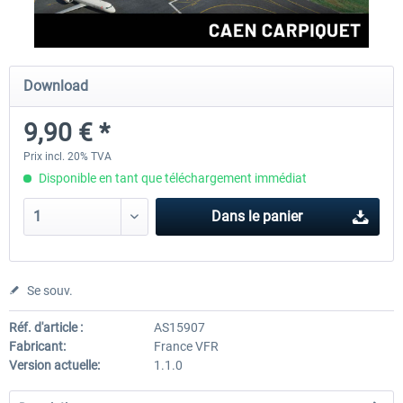
Aerosoft Airport Cologne/Bonn
sim-wings Hamburg
Download
9,90 € *
18,10 € *
20,12 € *
Prix incl. 20% TVA
Disponible en tant que téléchargement immédiat
Dans le panier
Se souv.
Réf. d'article :
AS15907
Fabricant:
France VFR
Version actuelle:
1.1.0