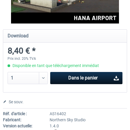
FSDG - Greenland Kulusuk MSFS
Aerosoft Airport Bonair
Download
9,07 € *
12,05 € *
8,40 € *
Prix incl. 20% TVA
Disponible en tant que téléchargement immédiat
Dans le panier
Se souv.
Réf. d'article :
AS16402
Fabricant:
Northern Sky Studio
Version actuelle:
1.4.0