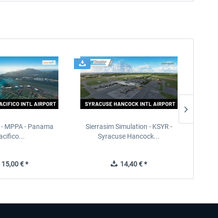
 - MPPA - Panama
Sierrasim Simulation - KSYR -
PILOT'S
acifico...
Syracuse Hancock...
15,00 € *
14,40 € *