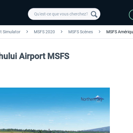
ht Simulator
MSFS 2020
MSFS Scènes
MSFS Amériqu
hului Airport MSFS