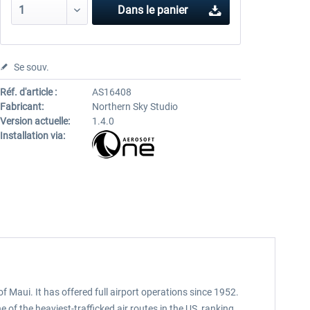
Dans le panier
Se souv.
Réf. d'article :
AS16408
Fabricant:
Northern Sky Studio
Version actuelle:
1.4.0
Installation via:
f Maui. It has offered full airport operations since 1952.
 of the heaviest-trafficked air routes in the US, ranking