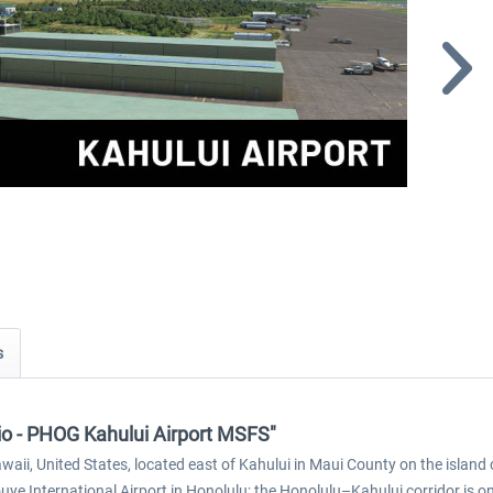
s
dio - PHOG Kahului Airport MSFS"
waii, United States, located east of Kahului in Maui County on the island o
ouye International Airport in Honolulu; the Honolulu–Kahului corridor is one