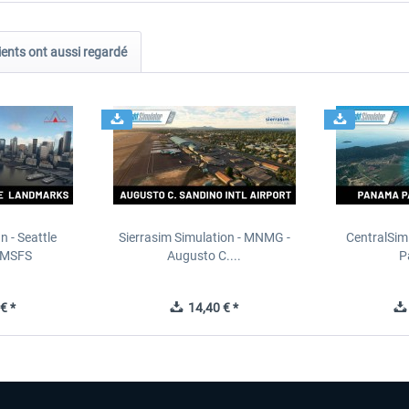
ients ont aussi regardé
n - Seattle
Sierrasim Simulation - MNMG -
CentralSim
 MSFS
Augusto C....
P
€ *
14,40 € *