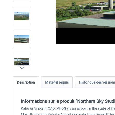
Description
Matériel requis
Historique des version
Informations sur le produit "Northern Sky Stu
Kahului Airport (ICAO: PHOG) is an airport in the state of Ha
Most flights into Kahului Airport originate from Daniel K. In