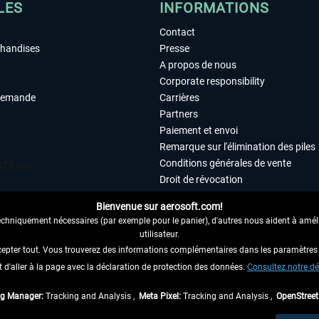
LES
INFORMATIONS
Contact
chandises
Presse
A propos de nous
Corporate responsibility
demande
Carrières
Partners
Paiement et envoi
Remarque sur l'élimination des piles
Conditions générales de vente
Droit de révocation
Déclaration de protection des donn
Bienvenue sur aerosoft.com!
Accessibilité
echniquement nécessaires (par exemple pour le panier), d'autres nous aident à amélio
Mentions légales
utilisateur.
cepter tout. Vous trouverez des informations complémentaires dans les paramètres 
it d'aller à la page avec la déclaration de protection des données.
 AU CONTRAT ICI
Consultez notre dé
ag Manager:
Tracking and Analysis ,
Meta Pixel:
Tracking and Analysis ,
OpenStree
 TVA légale comprise, hors
frais de port
et, le cas échéant, frais de remboursement, si