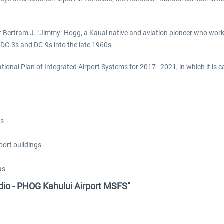
Bertram J. "Jimmy" Hogg, a Kauai native and aviation pioneer who worked
DC-3s and DC-9s into the late 1960s.
 National Plan of Integrated Airport Systems for 2017–2021, in which it i
es
port buildings
as
dio - PHOG Kahului Airport MSFS"