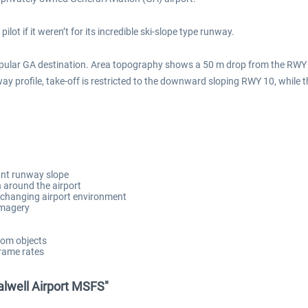
ilot if it weren’t for its incredible ski-slope type runway.
pular GA destination. Area topography shows a 50 m drop from the RWY
y profile, take-off is restricted to the downward sloping RWY 10, while t
cant runway slope
 around the airport
-changing airport environment
imagery
tom objects
frame rates
alwell Airport MSFS"