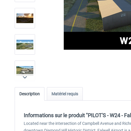
Description
Matériel requis
Informations sur le produit "PILOT'S - W24 - Fa
Located near the intersection of Campbell Avenue and Rich
downtown Diamond Hill Historic District, Falwell Airport is 