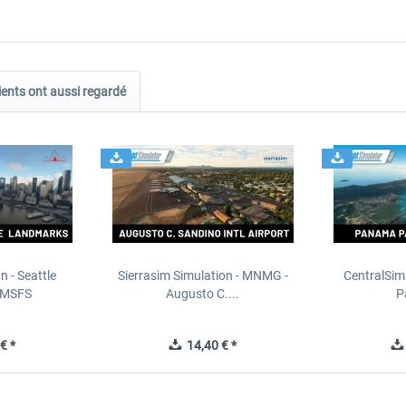
ients ont aussi regardé
n - Seattle
Sierrasim Simulation - MNMG -
CentralSim
 MSFS
Augusto C....
P
€ *
14,40 € *