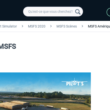
ht Simulator
MSFS 2020
MSFS Scènes
MSFS Amériqu
t MSFS