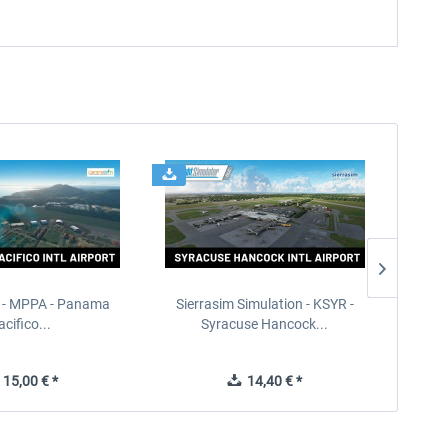
 - MPPA - Panama
Sierrasim Simulation - KSYR -
PILOT'S
acifico...
Syracuse Hancock...
15,00 € *
14,40 € *