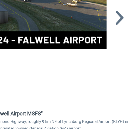
lwell Airport MSFS"
mond Highway, roughly 9 km NE of Lynchburg Regional Airport (KLYH) in
a privately owned General Aviation (GA) airport.