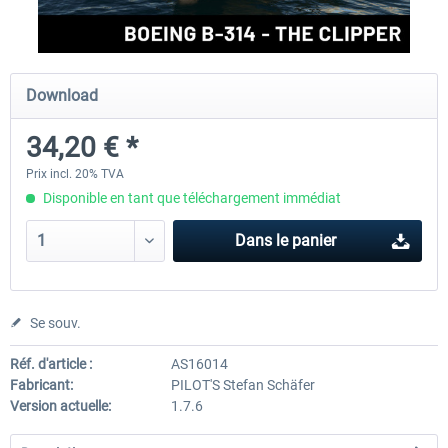
FlightSim Studio - E-Jets 170/175
Aerosoft Aircraft A340-600
Download
34,20 € *
40,29 € *
80,66 € *
Prix incl. 20% TVA
Disponible en tant que téléchargement immédiat
Dans le panier
Se souv.
Réf. d'article :
AS16014
Fabricant:
PILOT'S Stefan Schäfer
Version actuelle:
1.7.6