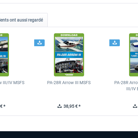
ients ont aussi regardé
 III/IV MSFS
PA-28R Arrow III MSFS
PA-28R Arro
III/I
€ *
38,95 € *