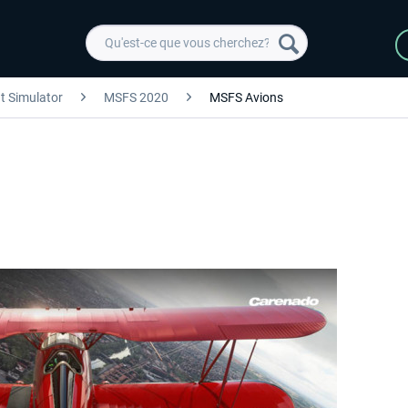
ht Simulator
MSFS 2020
MSFS Avions