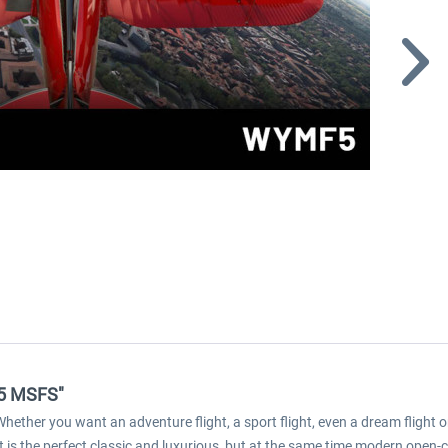
F5 MSFS"
 Whether you want an adventure flight, a sport flight, even a dream flight o
it is the perfect classic and luxurious, but at the same time modern open-cab