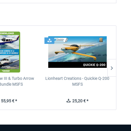
w III & Turbo Arrow
Lionheart Creations - Quickie Q-200
Just F
V Bundle MSFS
MSFS
55,95 € *
25,20 € *