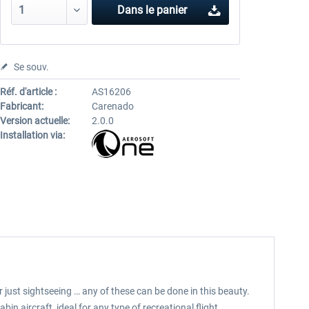
Dans le panier
Se souv.
Réf. d'article :
AS16206
Fabricant:
Carenado
Version actuelle:
2.0.0
Installation via:
r just sightseeing … any of these can be done in this beauty.
in aircraft, ideal for any type of recreational flight.