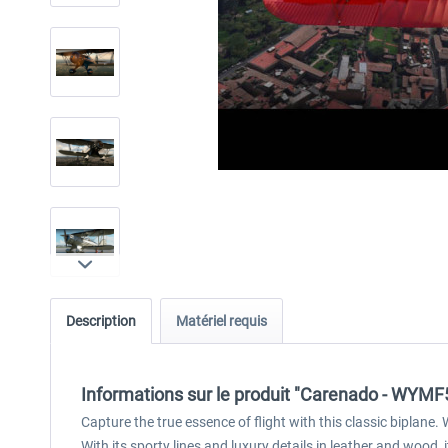
Description
Matériel requis
Informations sur le produit "Carenado - WYM
Capture the true essence of flight with this classic biplane.
With its sporty lines and luxury details in leather and wood, 