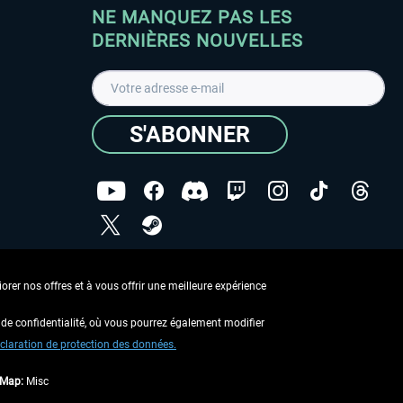
NE MANQUEZ PAS LES
DERNIÈRES NOUVELLES
S'ABONNER
ées
J'ai lu la
Déclaration de protection des données
.
rer nos offres et à vous offrir une meilleure expérience
Copyright © Aerosoft GmbH - Tous droits réservés
de confidentialité, où vous pourrez également modifier
claration de protection des données.
tMap:
Misc