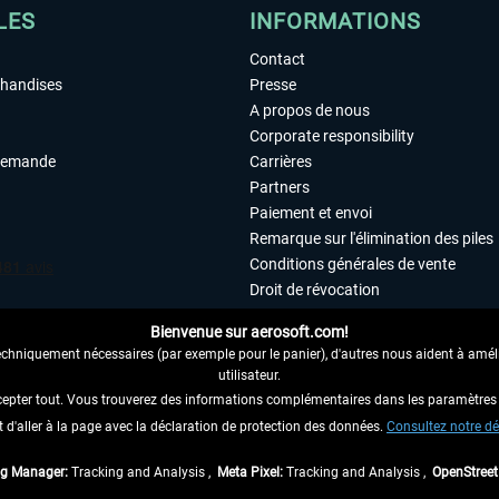
LES
INFORMATIONS
Contact
chandises
Presse
A propos de nous
Corporate responsibility
demande
Carrières
Partners
Paiement et envoi
Remarque sur l'élimination des piles
Conditions générales de vente
Droit de révocation
Déclaration de protection des donn
Bienvenue sur aerosoft.com!
Accessibilité
echniquement nécessaires (par exemple pour le panier), d'autres nous aident à amélio
Mentions légales
utilisateur.
cepter tout. Vous trouverez des informations complémentaires dans les paramètres 
it d'aller à la page avec la déclaration de protection des données.
 AU CONTRAT ICI
Consultez notre dé
ag Manager:
Tracking and Analysis ,
Meta Pixel:
Tracking and Analysis ,
OpenStree