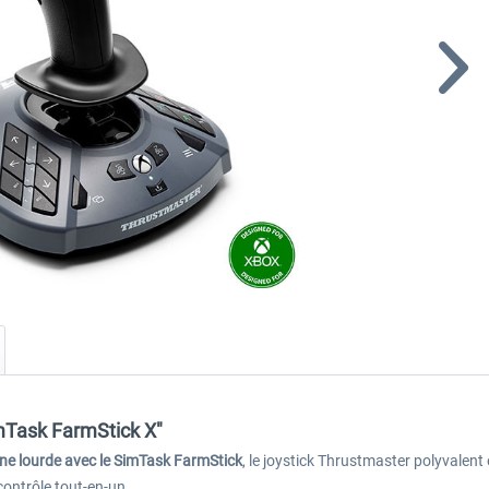
imTask FarmStick X"
ine lourde avec le SimTask FarmStick
, le joystick Thrustmaster polyvalent
contrôle tout-en-un.