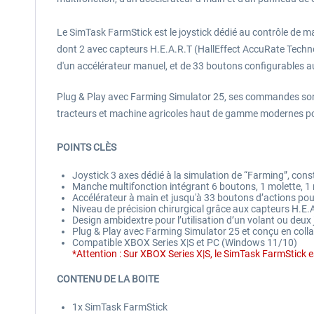
Le SimTask FarmStick est le joystick dédié au contrôle de m
dont 2 avec capteurs H.E.A.R.T (HallEffect AccuRate Technol
d'un accélérateur manuel, et de 33 boutons configurables au 
Plug & Play avec Farming Simulator 25, ses commandes sont 
tracteurs et machine agricoles haut de gamme modernes pou
POINTS CLÈS
Joystick 3 axes dédié à la simulation de “Farming”, con
Manche multifonction intégrant 6 boutons, 1 molette, 1 
Accélérateur à main et jusqu'à 33 boutons d’actions po
Niveau de précision chirurgical grâce aux capteurs H.E
Design ambidextre pour l’utilisation d’un volant ou deux
Plug & Play avec Farming Simulator 25 et conçu en co
Compatible XBOX Series X|S et PC (Windows 11/10)
*Attention : Sur XBOX Series X|S, le SimTask FarmStick e
CONTENU DE LA BOITE
1x SimTask FarmStick