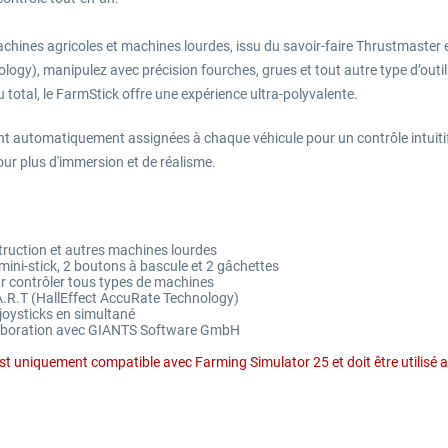
achines agricoles et machines lourdes, issu du savoir-faire Thrustmaster 
ogy), manipulez avec précision fourches, grues et tout autre type d’outil
total, le FarmStick offre une expérience ultra-polyvalente.
automatiquement assignées à chaque véhicule pour un contrôle intuitif. S
r plus d'immersion et de réalisme.
struction et autres machines lourdes
mini-stick, 2 boutons à bascule et 2 gâchettes
ur contrôler tous types de machines
.A.R.T (HallEffect AccuRate Technology)
 joysticks en simultané
llaboration avec GIANTS Software GmbH
st uniquement compatible avec Farming Simulator 25 et doit être utilisé a