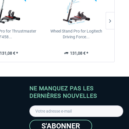
Pro for Thrustmaster
Wheel Stand Pro for Logitech
F458...
Driving Force...
31,08 € *
131,08 € *
NE MANQUEZ PAS LES
DERNIÈRES NOUVELLES
S'ABONNER