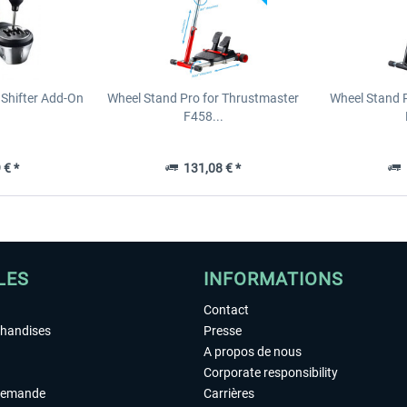
Shifter Add-On
Wheel Stand Pro for Thrustmaster
Wheel Stand 
F458...
 € *
131,08 € *
1
LES
INFORMATIONS
Contact
chandises
Presse
A propos de nous
Corporate responsibility
demande
Carrières