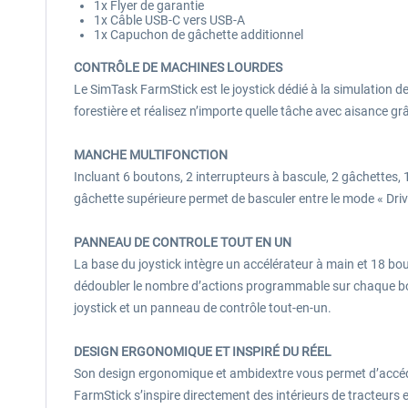
1x Flyer de garantie
1x Câble USB-C vers USB-A
1x Capuchon de gâchette additionnel
CONTRÔLE DE MACHINES LOURDES
Le SimTask FarmStick est le joystick dédié à la simulation d
forestière et réalisez n’importe quelle tâche avec aisance g
MANCHE MULTIFONCTION
Incluant 6 boutons, 2 interrupteurs à bascule, 2 gâchettes,
gâchette supérieure permet de basculer entre le mode « Driv
PANNEAU DE CONTROLE TOUT EN UN
La base du joystick intègre un accélérateur à main et 18 b
dédoubler le nombre d’actions programmable sur chaque bout
joystick et un panneau de contrôle tout-en-un.
DESIGN ERGONOMIQUE ET INSPIRÉ DU RÉEL
Son design ergonomique et ambidextre vous permet d’accéde
FarmStick s’inspire directement des intérieurs de tracteur