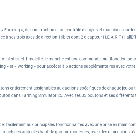
e « Farming », de construction et au contrôle d’engins et machines lourdes
râce à ses trois axes de direction 16bits dont 2 à capteur H.E.A.R.T (Hall
 1 mini-stick et 1 molette, le manche est une commande multifonction pou
ing » et « Working » pour accéder à 6 actions supplémentaires avec votre
outons entièrement assignables aux actions spécifiques de chaque jeu ou 
on dans Farming Simulator 25. Avec ses 33 boutons et ses différents typ
r facilement aux principales fonctionnalités avec une prise en main co
s et machines agricoles haut de gamme modernes, avec des dimensions réa