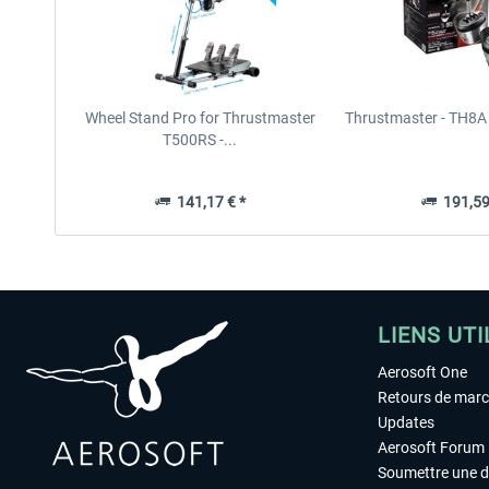
Wheel Stand Pro for Thrustmaster
Thrustmaster - TH8A 
T500RS -...
141,17 € *
191,59
LIENS UTI
Aerosoft One
Retours de mar
Updates
Aerosoft Forum
Soumettre une 