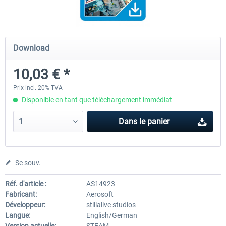
Launch Discount
Global Rescue
Emergency Call - The Firefig
Download
Simulation 3
10,03 € *
25,20 € *
25,20 € *
22,68 € *
Prix incl. 20% TVA
Disponible en tant que téléchargement immédiat
Dans le panier
Se souv.
Réf. d'article :
AS14923
Fabricant:
Aerosoft
Développeur:
stillalive studios
Langue:
English/German