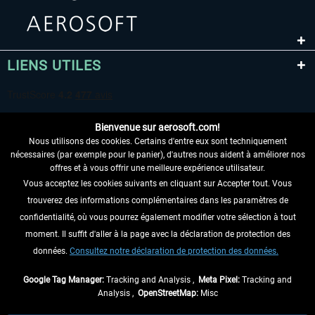
LIENS UTILES
Bienvenue sur aerosoft.com!
Nous utilisons des cookies. Certains d'entre eux sont techniquement
nécessaires (par exemple pour le panier), d'autres nous aident à améliorer nos
offres et à vous offrir une meilleure expérience utilisateur.
Vous acceptez les cookies suivants en cliquant sur Accepter tout. Vous
RENONCER AU CONTRAT ICI
trouverez des informations complémentaires dans les paramètres de
INFORMATIONS
confidentialité, où vous pourrez également modifier votre sélection à tout
moment. Il suffit d'aller à la page avec la déclaration de protection des
NE MANQUEZ PAS LES DERNIÈRES
données.
Consultez notre déclaration de protection des données.
NOUVELLES
Google Tag Manager:
Tracking and Analysis ,
Meta Pixel:
Tracking and
Analysis ,
OpenStreetMap:
Misc
* Tous les prix sont indiqués TVA légale comprise, hors
frais de port
et, le cas