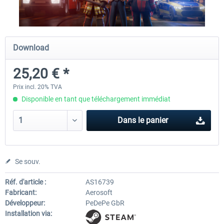
City Bus Manager - E-Bus & Green
City Bus Manager
Download
Energy
25,20 € *
10,07 € *
28,23 € *
Prix incl. 20% TVA
Disponible en tant que téléchargement immédiat
Dans le panier
Se souv.
Réf. d'article :
AS16739
Fabricant:
Aerosoft
Développeur:
PeDePe GbR
Installation via: