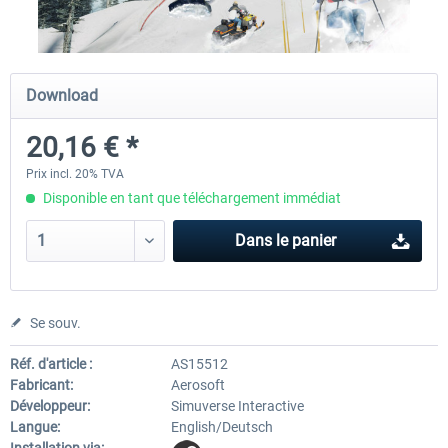
City Bus Manager - E-Bus & Green
City Bus Manager
Download
Energy
20,16 € *
10,07 € *
28,23 € *
Prix incl. 20% TVA
Disponible en tant que téléchargement immédiat
Dans le panier
Se souv.
Réf. d'article :
AS15512
Fabricant:
Aerosoft
Développeur:
Simuverse Interactive
Langue:
English/Deutsch