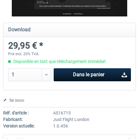
Ultimate Traffic Live
FS Global Real Weather..
Download
29,95 € *
49,36 € *
40,33 € *
Prix incl. 20% TVA
Disponible en tant que téléchargement immédiat
Dans le panier
Se souv.
Réf. d'article :
AS16715
Fabricant:
Just Flight London
Version actuelle:
1.0.456