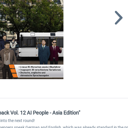
ck Vol. 12 AI People - Asia Edition"
into the next round!
passengers speak German and English, which was already standard in the p