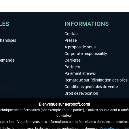
LES
INFORMATIONS
Contact
chandises
Presse
A propos de nous
Corporate responsibility
demande
Carrières
Partners
Paiement et envoi
Remarque sur l'élimination des piles
Conditions générales de vente
Droit de révocation
Déclaration de protection des donn
Bienvenue sur aerosoft.com!
Accessibilité
echniquement nécessaires (par exemple pour le panier), d'autres nous aident à amélio
Mentions légales
utilisateur.
cepter tout. Vous trouverez des informations complémentaires dans les paramètres 
it d'aller à la page avec la déclaration de protection des données.
 AU CONTRAT ICI
Consultez notre dé