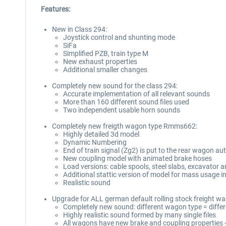
Features:
New in Class 294:
Joystick control and shunting mode
SiFa
Simplified PZB, train type M
New exhaust properties
Additional smaller changes
Completely new sound for the class 294:
Accurate implementation of all relevant sounds
More than 160 different sound files used
Two independent usable horn sounds
Completely new freigth wagon type Rmms662:
Highly detailed 3d model
Dynamic Numbering
End of train signal (Zg2) is put to the rear wagon au
New coupling model with animated brake hoses
Load versions: cable spools, steel slabs, excavator 
Additional stattic version of model for mass usage i
Realistic sound
Upgrade for ALL german default rolling stock freight w
Completely new sound: different wagon type = differ
Highly realistic sound formed by many single files
All wagons have new brake and coupling properties 