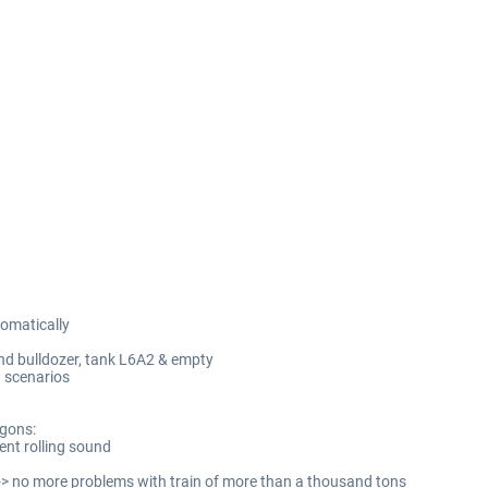
tomatically
and bulldozer, tank L6A2 & empty
n scenarios
agons:
ent rolling sound
-> no more problems with train of more than a thousand tons