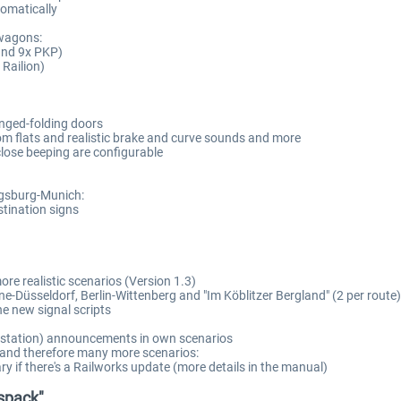
tomatically
 wagons:
 und 9x PKP)
 Railion)
inged-folding doors
om flats and realistic brake and curve sounds and more
close beeping are configurable
ugsburg-Munich:
tination signs
re realistic scenarios (Version 1.3)
-Düsseldorf, Berlin-Wittenberg and "Im Köblitzer Bergland" (2 per route)
he new signal scripts
(station) announcements in own scenarios
k and therefore many more scenarios:
ry if there's a Railworks update (more details in the manual)
spack"