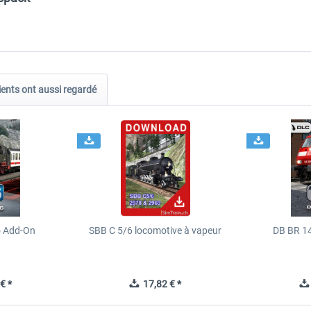
ients ont aussi regardé
o Add-On
SBB C 5/6 locomotive à vapeur
DB BR 1
€ *
17,82 € *