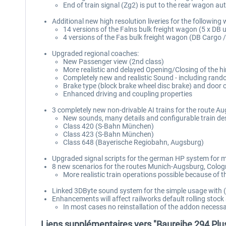
End of train signal (Zg2) is put to the rear wagon au
Additional new high resolution liveries for the following
14 versions of the Falns bulk freight wagon (5 x DB
4 versions of the Fas bulk freight wagon (DB Cargo /
Upgraded regional coaches:
New Passenger view (2nd class)
More realistic and delayed Opening/Closing of the h
Completely new and realistic Sound - including rand
Brake type (block brake wheel disc brake) and door 
Enhanced driving and coupling properties
3 completely new non-drivable AI trains for the route A
New sounds, many details and configurable train des
Class 420 (S-Bahn München)
Class 423 (S-Bahn München)
Class 648 (Bayerische Regiobahn, Augsburg)
Upgraded signal scripts for the german HP system for mo
8 new scenarios for the routes Munich-Augsburg, Cologne
More realistic train operations possible because of t
Linked 3DByte sound system for the simple usage with 
Enhancements will affect railworks default rolling stoc
In most cases no reinstallation of the addon necessa
Liens supplémentaires vers "Baureihe 294 Plu