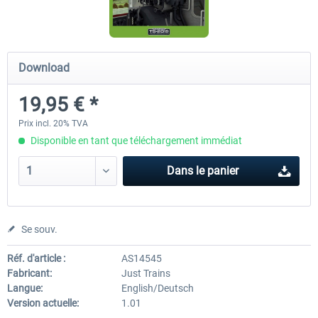
Saxon IV-K (Saechsische IV-K)
3DZUG - Rescue Train
Download
19,95 € *
19,95 € *
18,14 € *
Prix incl. 20% TVA
Disponible en tant que téléchargement immédiat
Dans le panier
Se souv.
Réf. d'article :
AS14545
Fabricant:
Just Trains
Langue:
English/Deutsch
Version actuelle:
1.01