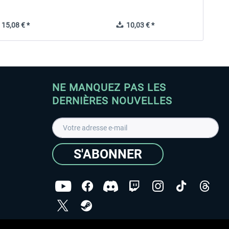
15,08 € *
10,03 € *
NE MANQUEZ PAS LES
DERNIÈRES NOUVELLES
S'ABONNER
ées