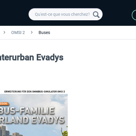
OMSI 2
Buses
nterurban Evadys