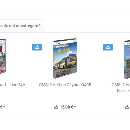
ients ont aussi regardé
a 1 - Line 24A
OMSI 2 Add-on Citybus O405
OMSI 2 A
Essen/
€ *
15,08 € *