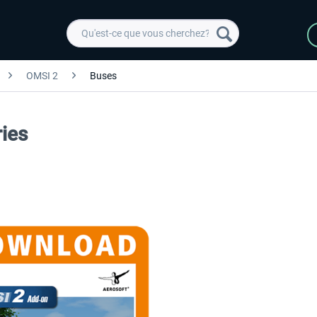
OMSI 2
Buses
ies