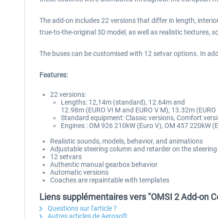
The add-on includes 22 versions that differ in length, interi
true-to-the-original 3D model, as well as realistic textures,
The buses can be customised with 12 setvar options. In addit
Features:
22 versions:
Lengths: 12,14m (standard), 12.64m and
12.98m (EURO VI M and EURO V M), 13.32m (EURO 
Standard equipment: Classic versions, Comfort versi
Engines : OM 926 210kW (Euro V), OM 457 220kW (E
Realistic sounds, models, behavior, and animations
Adjustable steering column and retarder on the steerin
12 setvars
Authentic manual gearbox behavior
Automatic versions
Coaches are repaintable with templates
Liens supplémentaires vers "OMSI 2 Add-on C
Questions sur l'article ?
Autres articles de Aerosoft