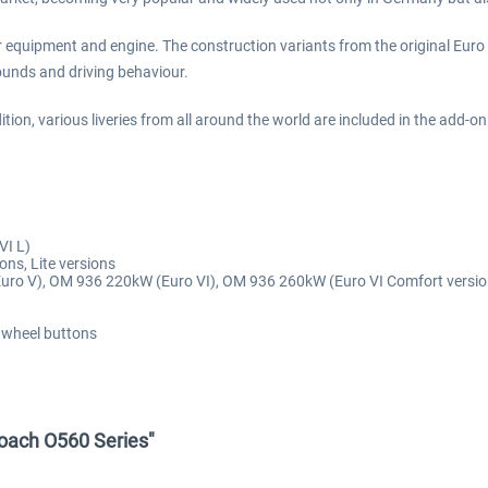
or equipment and engine. The construction variants from the original Euro V
 sounds and driving behaviour.
ion, various liveries from all around the world are included in the add-on
VI L)
ons, Lite versions
uro V), OM 936 220kW (Euro VI), OM 936 260kW (Euro VI Comfort versio
g wheel buttons
oach O560 Series"