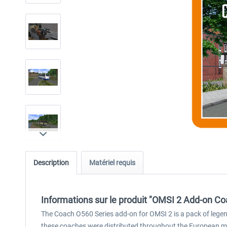
Description
Matériel requis
Informations sur le produit "OMSI 2 Add-on C
The Coach O560 Series add-on for OMSI 2 is a pack of lege
these coaches were distributed throughout the European ma