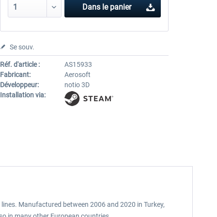
Dans le panier
Se souv.
Réf. d'article :
AS15933
Fabricant:
Aerosoft
Développeur:
notio 3D
Installation via:
e lines. Manufactured between 2006 and 2020 in Turkey,
so in many other European countries.