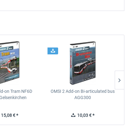
dd-on Tram NF6D
OMSI 2 Add-on Bi-articulated bus
OMSI 2 
Gelsenkirchen
AGG300
15,08 € *
10,03 € *