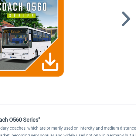
oach O560 Series"
ndary coaches, which are primarily used on intercity and medium distanc
rket, becoming very popular and widely used not only in Germany but al