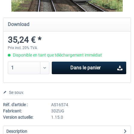
ICE 4 (Class 412)
Stadler Flirt 3
Download
35,24 € *
35,24 € *
19,20 € *
Prix incl. 20% TVA
Disponible en tant que téléchargement immédiat
Dans le panier
Se souv.
Réf. d'article :
AS16574
Fabricant:
3DZUG
Version actuelle:
1.15.0
Description