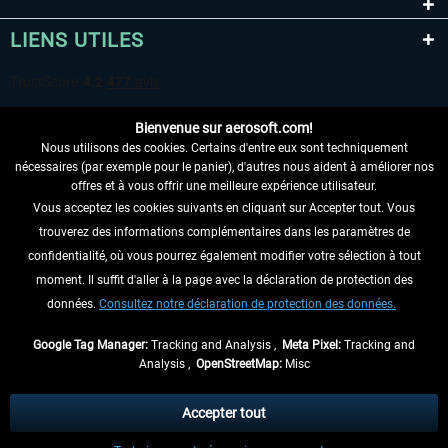
LIENS UTILES
Bienvenue sur aerosoft.com!
Nous utilisons des cookies. Certains d'entre eux sont techniquement
nécessaires (par exemple pour le panier), d'autres nous aident à améliorer nos
offres et à vous offrir une meilleure expérience utilisateur.
Vous acceptez les cookies suivants en cliquant sur Accepter tout. Vous
RENONCER AU CONTRAT ICI
trouverez des informations complémentaires dans les paramètres de
INFORMATIONS
confidentialité, où vous pourrez également modifier votre sélection à tout
moment. Il suffit d'aller à la page avec la déclaration de protection des
NE MANQUEZ PAS LES DERNIÈRES
données.
Consultez notre déclaration de protection des données.
NOUVELLES
Google Tag Manager:
Tracking and Analysis ,
Meta Pixel:
Tracking and
Analysis ,
OpenStreetMap:
Misc
* Tous les prix sont indiqués TVA légale comprise, hors
frais de port
et, le cas
échéant, frais de remboursement, si aucune description contraire.
Accepter tout
** S'applique aux envois vers l'Allemagne. Pour les autres pays, veuillez