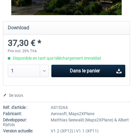
Society Islands XP - Bora Bora &
Society Islands XP - Tahiti & 
Download
Leeward Islands
Islands
37,30 € *
37,30 € *
39,31 € *
Prix incl. 20% TVA
Disponible en tant que téléchargement immédiat
Dans le panier
Se souv.
Réf. d'article :
AS15264
Fabricant:
Aerosoft, Maps2XPlane
Développeur:
Matthias Seewald (Maps2XPlane) & Albert
Ràfols
Version actuelle:
V1.2 (XP12) | V1.1 (XP11)