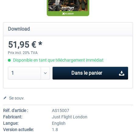
Diamond DA-62
Cessna 208 Grand Caravan 
Download
Series XP
51,95 € *
38,27 € *
49,36 € *
Prix incl. 20% TVA
Disponible en tant que téléchargement immédiat
Dans le panier
Se souv.
Réf. d'article :
AS15007
Fabricant:
Just Flight London
Langue:
English
Version actuelle:
1.8