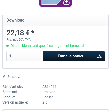
Diamond DA-62
Cessna 208 Grand Caravan 
Download
Series XP
22,18 € *
38,27 € *
49,36 € *
Prix incl. 20% TVA
Disponible en tant que téléchargement immédiat
Dans le panier
Se souv.
Réf. d'article :
AS14261
Fabricant:
Dmax3d
Langue:
English
Version actuelle:
2.5