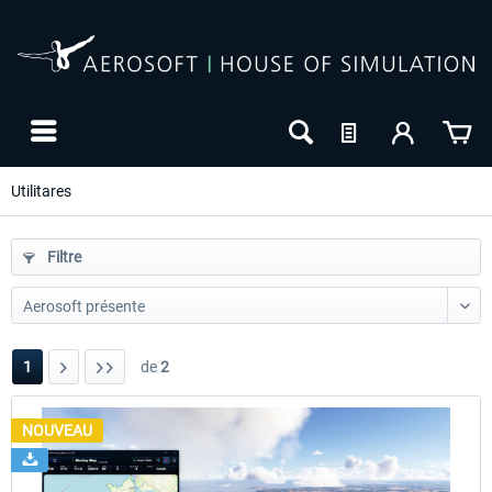
Utilitares
Filtre
1
de
2
NOUVEAU