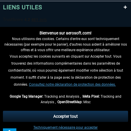
LIENS UTILES
Bienvenue sur aerosoft.com!
Nous utilisons des cookies. Certains d'entre eux sont techniquement
nécessaires (par exemple pour le panier), d'autres nous aident à améliorer nos
offres et à vous offrir une meilleure expérience utilisateur.
Vous acceptez les cookies suivants en cliquant sur Accepter tout. Vous
RENONCER AU CONTRAT ICI
trouverez des informations complémentaires dans les paramètres de
INFORMATIONS
confidentialité, où vous pourrez également modifier votre sélection à tout
moment. Il suffit d'aller à la page avec la déclaration de protection des
NE MANQUEZ PAS LES DERNIÈRES
données.
Consultez notre déclaration de protection des données.
NOUVELLES
Google Tag Manager:
Tracking and Analysis ,
Meta Pixel:
Tracking and
Analysis ,
OpenStreetMap:
Misc
* Tous les prix sont indiqués TVA légale comprise, hors
frais de port
et, le cas
échéant, frais de remboursement, si aucune description contraire.
Accepter tout
** S'applique aux envois vers l'Allemagne. Pour les autres pays, veuillez
Techniquement nécessaire pour accepter
consulter les
informations d'expédition
.