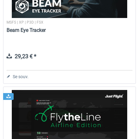
MSFS | XP | P3D | FSX
Beam Eye Tracker
29,23 € *
Se souv.