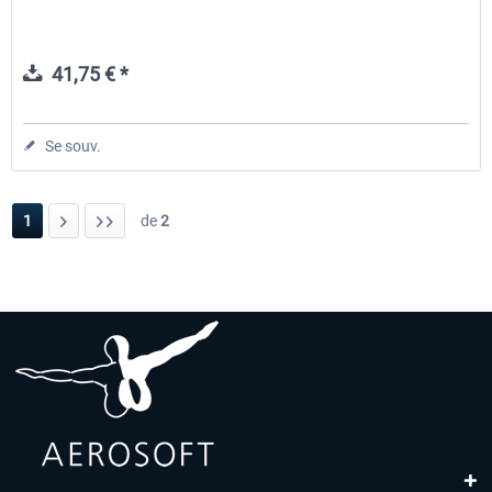
41,75 € *
Se souv.
1
de
2