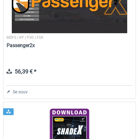
MSFS | XP | P3D | FSX
Passenger2x
56,39 € *
Se souv.