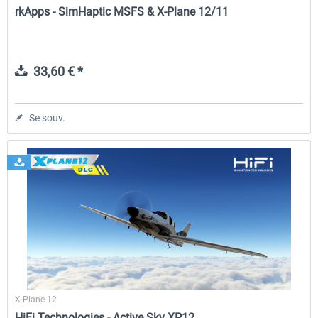
rkApps - SimHaptic MSFS & X-Plane 12/11
33,60 € *
Se souv.
X-Plane 12
HiFi Technologies - Active Sky XP12