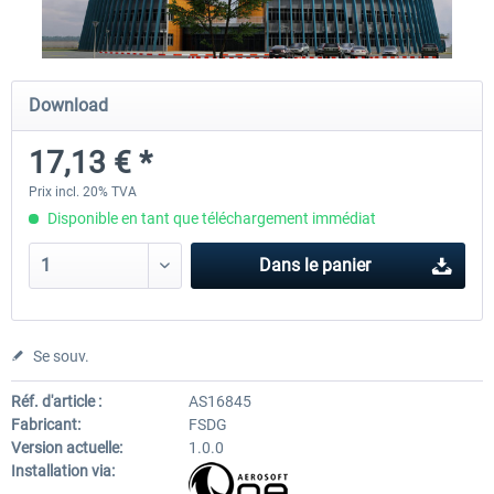
Airport Berlin Brandenburg V2 XP
Airport Zurich V2.0 XP
Download
17,13 € *
30,20 € *
26,17 € *
Prix incl. 20% TVA
Disponible en tant que téléchargement immédiat
Dans le panier
Se souv.
Réf. d'article :
AS16845
Fabricant:
FSDG
Version actuelle:
1.0.0
Installation via: