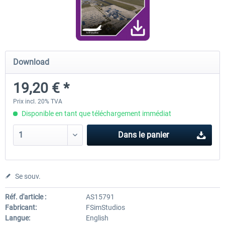
FunnerFlight - KSAN, KNZY & Naval
Saint Croix XP
Base San...
Download
20,12 € *
24,99 € *
19,20 € *
Prix incl. 20% TVA
Disponible en tant que téléchargement immédiat
Dans le panier
Se souv.
Réf. d'article :
AS15791
Fabricant:
FSimStudios
Langue:
English