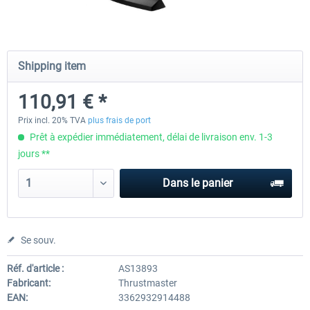
Honeycomb - Bravo Throttle Quadrant
Honeycomb Yoke & Throttle 
Shipping item
110,91 € *
252,09 € *
463,86 € *
Prix incl. 20% TVA
plus frais de port
Prêt à expédier immédiatement, délai de livraison env. 1-3
jours **
Dans le panier
Se souv.
Réf. d'article :
AS13893
Fabricant:
Thrustmaster
EAN:
3362932914488