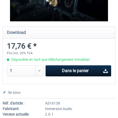
Traffic Global for X-Plane 12/11 (Mac)
FSDG - Flight Suite Pro
Download
44,95 € *
10,07 € *
17,76 € *
Prix incl. 20% TVA
Disponible en tant que téléchargement immédiat
Dans le panier
Se souv.
Réf. d'article :
AS16138
Fabricant:
Immersive Audio
Version actuelle:
2.0.1