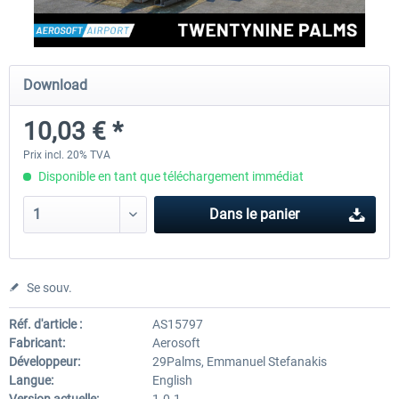
FSDG - Greenland Kulusuk MSFS
Aerosoft Airport Bonair
Download
10,03 € *
9,07 € *
12,05 € *
Prix incl. 20% TVA
Disponible en tant que téléchargement immédiat
Dans le panier
Se souv.
Réf. d'article :
AS15797
Fabricant:
Aerosoft
Développeur:
29Palms, Emmanuel Stefanakis
Langue:
English