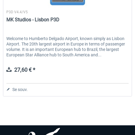
MK Studios
P3D V4.4/V5
MK Studios - Lisbon P3D
EmergencyDispatcherPro - 24h Free
EmergencyDispatcherPr
Trial
Welcome to Humberto Delgado Airport, known simply as Lisbon
Airport. The 20th largest airport in Europe in terms of passenger
0,00 € *
35,99 € *
volume. It is an important European hub to Brazil, the largest
European Star Alliance hub to South America and...
27,60 € *
Se souv.