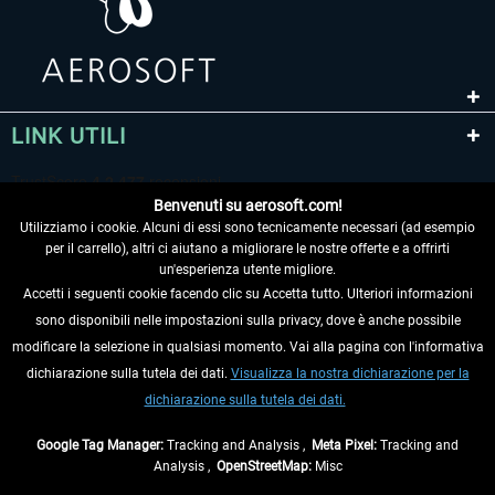
LINK UTILI
Benvenuti su aerosoft.com!
Utilizziamo i cookie. Alcuni di essi sono tecnicamente necessari (ad esempio
per il carrello), altri ci aiutano a migliorare le nostre offerte e a offrirti
un'esperienza utente migliore.
Accetti i seguenti cookie facendo clic su Accetta tutto. Ulteriori informazioni
sono disponibili nelle impostazioni sulla privacy, dove è anche possibile
RECEDERE DAL CONTRATTO
modificare la selezione in qualsiasi momento. Vai alla pagina con l'informativa
dichiarazione sulla tutela dei dati.
Visualizza la nostra dichiarazione per la
INFORMAZIONI
dichiarazione sulla tutela dei dati.
NON PERDETEVI LE ULTIME NOTIZIE
Google Tag Manager:
Tracking and Analysis ,
Meta Pixel:
Tracking and
Analysis ,
OpenStreetMap:
Misc
* Tutti i prezzi sono indicati al netto di Iva e
spese di spedizione
ed