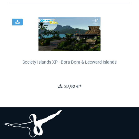
Society Islands XP - Bora Bora & Leeward Islands
37,92 € *