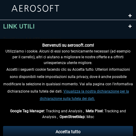
LINK UTILI
Benvenuti su aerosoft.com!
Utilizziamo i cookie. Alcuni di essi sono tecnicamente necessari (ad esempio
per il carrello), altri ci aiutano a migliorare le nostre offerte e a offrirti
un'esperienza utente migliore.
Accetti i seguenti cookie facendo clic su Accetta tutto. Ulteriori informazioni
sono disponibili nelle impostazioni sulla privacy, dove è anche possibile
RECEDERE DAL CONTRATTO
modificare la selezione in qualsiasi momento. Vai alla pagina con l'informativa
dichiarazione sulla tutela dei dati.
Visualizza la nostra dichiarazione per la
INFORMAZIONI
dichiarazione sulla tutela dei dati.
NON PERDETEVI LE ULTIME NOTIZIE
Google Tag Manager:
Tracking and Analysis ,
Meta Pixel:
Tracking and
Analysis ,
OpenStreetMap:
Misc
* Tutti i prezzi sono indicati al netto di Iva e
spese di spedizione
ed
eventualmente le spese di spedizione, se non diversamente descritto.
Accetta tutto