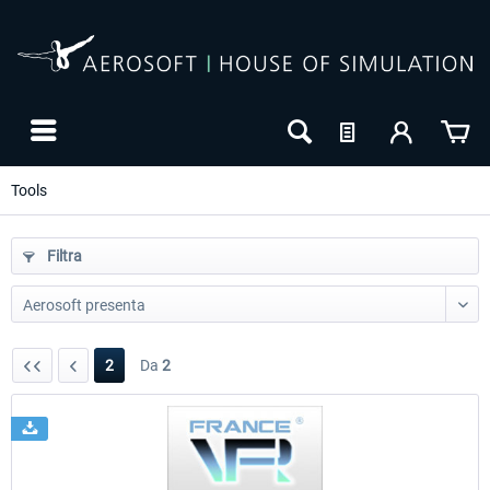
Tools
Filtra
2
Da
2
NUOVO