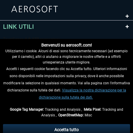
LINK UTILI
Benvenuti su aerosoft.com!
Utilizziamo i cookie. Alcuni di essi sono tecnicamente necessari (ad esempio
per il carrello), altri ci aiutano a migliorare le nostre offerte e a offrirti
un'esperienza utente migliore.
Accetti i seguenti cookie facendo clic su Accetta tutto. Ulteriori informazioni
sono disponibili nelle impostazioni sulla privacy, dove è anche possibile
RECEDERE DAL CONTRATTO
modificare la selezione in qualsiasi momento. Vai alla pagina con l'informativa
dichiarazione sulla tutela dei dati.
Visualizza la nostra dichiarazione per la
INFORMAZIONI
dichiarazione sulla tutela dei dati.
NON PERDETEVI LE ULTIME NOTIZIE
Google Tag Manager:
Tracking and Analysis ,
Meta Pixel:
Tracking and
Analysis ,
OpenStreetMap:
Misc
* Tutti i prezzi sono indicati al netto di Iva e
spese di spedizione
ed
eventualmente le spese di spedizione, se non diversamente descritto.
Accetta tutto