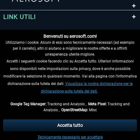
LINK UTILI
Benvenuti su aerosoft.com!
Utilizziamo i cookie. Alcuni di essi sono tecnicamente necessari (ad esempio
per il carrello), altri ci aiutano a migliorare le nostre offerte e a offrirti
un'esperienza utente migliore.
Accetti i seguenti cookie facendo clic su Accetta tutto. Ulteriori informazioni
sono disponibili nelle impostazioni sulla privacy, dove è anche possibile
RECEDERE DAL CONTRATTO
modificare la selezione in qualsiasi momento. Vai alla pagina con l'informativa
dichiarazione sulla tutela dei dati.
Visualizza la nostra dichiarazione per la
INFORMAZIONI
dichiarazione sulla tutela dei dati.
NON PERDETEVI LE ULTIME NOTIZIE
Google Tag Manager:
Tracking and Analysis ,
Meta Pixel:
Tracking and
Analysis ,
OpenStreetMap:
Misc
* Tutti i prezzi sono indicati al netto di Iva e
spese di spedizione
ed
eventualmente le spese di spedizione, se non diversamente descritto.
Accetta tutto
** Riguarda le spedizioni al di fuori della Germania, i tempi di consegna per le
Tecnicamente necessario per accettare
altre nazioni sono disponibili nelle
informazioni di spedizione
.