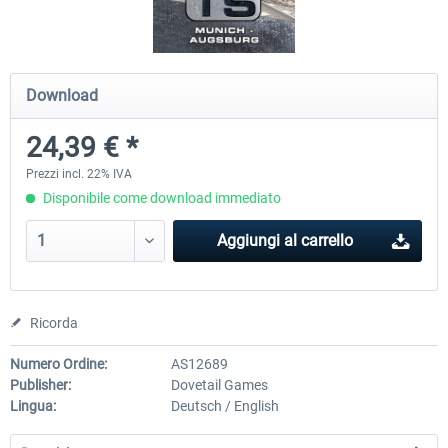
Koeblitzer Mountain Route 3 reloaded
VirtualTracks - Ringbahn Be
Download
24,39 € *
30,71 € *
35,83 € *
Prezzi incl. 22% IVA
Disponibile come download immediato
Aggiungi al carrello
Ricorda
Numero Ordine:
AS12689
Publisher:
Dovetail Games
Lingua:
Deutsch / English