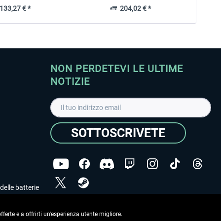
33,27 € *
204,02 € *
NON PERDETEVI LE ULTIME
NOTIZIE
SOTTOSCRIVETE
delle batterie
Ho letto l'informativa sulla
dichiarazione sulla tutela
dei dati
.
ferte e a offrirti un'esperienza utente migliore.