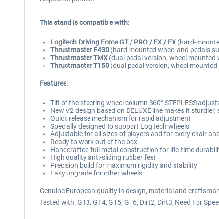
This stand is compatible with:
Logitech Driving Force GT / PRO / EX / FX
(hard-mounted
Thrustmaster F430
(hard-mounted wheel and pedals su
Thrustmaster TMX
(dual pedal version, wheel mounted w
Thrustmaster T150
(dual pedal version, wheel mounted 
Features:
Tilt of the steering wheel column 360° STEPLESS adjust
New V2 design based on DELUXE line makes it sturdier, 
Quick release mechanism for rapid adjustment
Specially designed to support Logitech wheels
Adjustable for all sizes of players and for every chair an
Ready to work out of the box
Handcrafted full metal construction for life-time durabili
High quality anti-sliding rubber feet
Precision build for maximum rigidity and stability
Easy upgrade for other wheels
Genuine European quality in design, material and craftsma
Tested with: GT3, GT4, GT5, GT6, Dirt2, Dirt3, Need For Spee