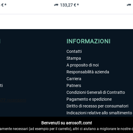
 € *
133,27 € *
1
I
INFORMAZIONI
Contatti
Stampa
A proposito di noi
Responsabilità azienda
Carriera
ti
Patners
Condizioni Generali di Contratto
Pagamento e spedizione
Diritto di recesso per consumatori
Indicazioni relative allo smaltimento 
Dichiarazione sulla tutela dei dati
Benvenuti su aerosoft.com!
Editoriale
amente necessari (ad esempio per il carrello), altri ci aiutano a migliorare le nostre of