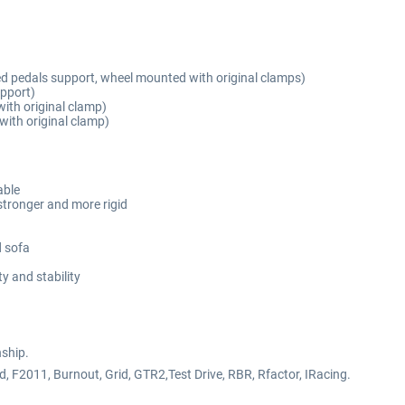
 pedals support, wheel mounted with original clamps)
pport)
ith original clamp)
with original clamp)
able
stronger and more rigid
d sofa
ty and stability
nship.
d, F2011, Burnout, Grid, GTR2,Test Drive, RBR, Rfactor, IRacing.