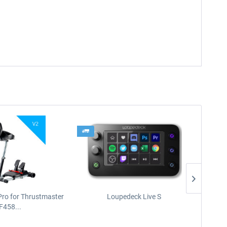
Pro for Thrustmaster
Loupedeck Live S
F458...