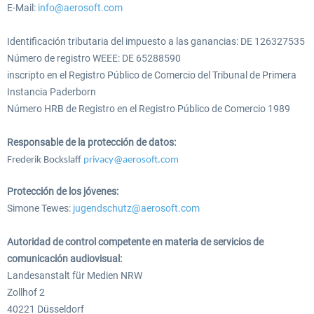
E-Mail:
info@aerosoft.com
Identificación tributaria del impuesto a las ganancias: DE 126327535
EmergencyDispatcherPro - 24h Free
EmergencyDispatcherPr
Número de registro WEEE: DE 65288590
Trial
inscripto en el Registro Público de Comercio del Tribunal de Primera
Instancia Paderborn
Número HRB de Registro en el Registro Público de Comercio 1989
0,00 € *
35,69 € *
Responsable de la protección de datos:
Frederik Bockslaff
privacy@aerosoft.com
Protección de los jóvenes:
Simone Tewes:
jugendschutz@aerosoft.com
Autoridad de control competente en materia de servicios de
comunicación audiovisual:
Landesanstalt für Medien NRW
Zollhof 2
40221 Düsseldorf