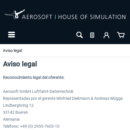
Aviso legal
Aviso legal
Reconocimiento legal del oferente:
Aerosoft GmbH Luftfahrt-Datentechnik
Representadas por el gerente Winfried Diekmann & Andreas Mügge
Lindberghring 12
33142 Bueren
24h FREE
Alemania
Teléfono: +49 (0) 2955-7603-10