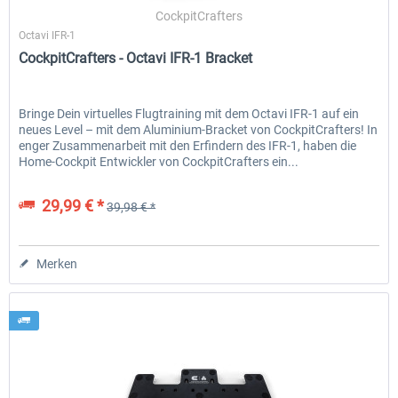
CockpitCrafters
Octavi IFR-1
CockpitCrafters - Octavi IFR-1 Bracket
EmergencyDispatcherPro - 24h Free
EmergencyDispatcherPr
Trial
Bringe Dein virtuelles Flugtraining mit dem Octavi IFR-1 auf ein
neues Level – mit dem Aluminium-Bracket von CockpitCrafters! In
0,00 € *
35,69 € *
enger Zusammenarbeit mit den Erfindern des IFR-1, haben die
Home-Cockpit Entwickler von CockpitCrafters ein...
29,99 € *
39,98 € *
Merken