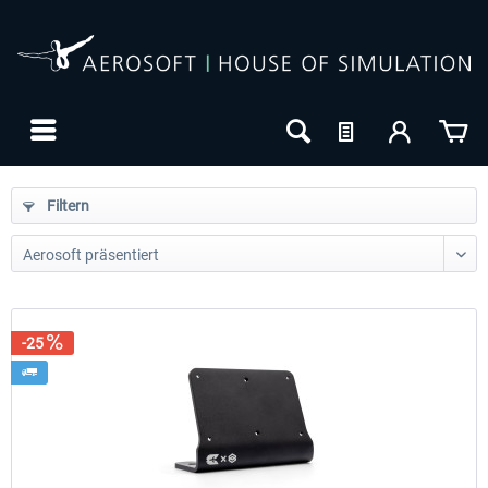
Filtern
-25
24h FREE