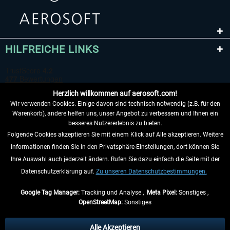
HILFREICHE LINKS
Herzlich willkommen auf aerosoft.com!
Wir verwenden Cookies. Einige davon sind technisch notwendig (z.B. für den
Warenkorb), andere helfen uns, unser Angebot zu verbessern und Ihnen ein
besseres Nutzererlebnis zu bieten.
Folgende Cookies akzeptieren Sie mit einem Klick auf Alle akzeptieren. Weitere
VERTRAG WIDERRUFEN
Informationen finden Sie in den Privatsphäre-Einstellungen, dort können Sie
Ihre Auswahl auch jederzeit ändern. Rufen Sie dazu einfach die Seite mit der
INFORMATIONEN
Datenschutzerklärung auf.
Zu unseren Datenschutzbestimmungen.
NICHTS MEHR VERPASSEN
Google Tag Manager:
Tracking und Analyse ,
Meta Pixel:
Sonstiges ,
OpenStreetMap:
Sonstiges
* Alle Preise inkl. gesetzl. Mehrwertsteuer zzgl.
Versandkosten
, wenn nicht
anders beschrieben.
Alle Akzeptieren