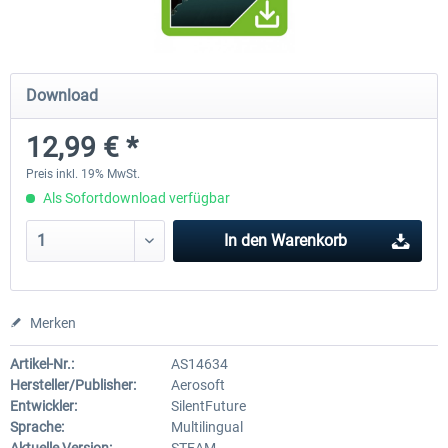
City Bus Manager - E-Bus & Green
City Bus Manager
Download
Energy
12,99 € *
9,99 € *
27,99 € *
Preis inkl. 19% MwSt.
Als Sofortdownload verfügbar
In den
Warenkorb
Merken
Artikel-Nr.:
AS14634
Hersteller/Publisher:
Aerosoft
Entwickler:
SilentFuture
Sprache:
Multilingual