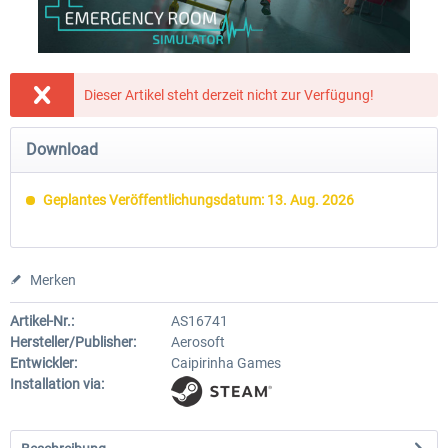
Einführungsrabatt
Notruf 112 - Die Feuerwehr Simulation
Global Rescue
Dieser Artikel steht derzeit nicht zur Verfügung!
3
Download
24,99 € *
22,49 € *
24,99 € *
Geplantes Veröffentlichungsdatum: 13. Aug. 2026
Merken
Artikel-Nr.:
AS16741
Hersteller/Publisher:
Aerosoft
Entwickler:
Caipirinha Games
Installation via: