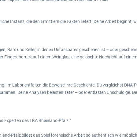
iche Instanz, die den Ermittlern die Fakten liefert. Deine Arbeit beginnt, w
en, Bars und Keller, in denen Unfassbares geschehen ist – oder geschehe
 Fingerabdruck auf einem Weinglas, eine gelöschte Nachricht auf einem S
ng. Im Labor entfalten die Beweise ihre Geschichte. Du vergleichst DNA-Pr
ammen. Deine Analysen belasten Täter – oder entlasten Unschuldige. Denn n
nd Experten des LKA Rheinland-Pfalz.“
and-Pfalz bildet das Spiel forensische Arbeit so authentisch wie möglich 