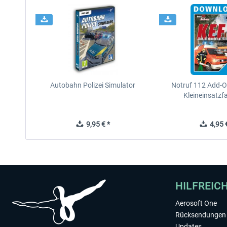
Autobahn Polizei Simulator
Notruf 112 Add-O
Kleineinsatzf
9,95 € *
4,95 €
HILFREIC
Aerosoft One
Rücksendungen 
Updates