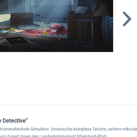
 Detective"
n Kriminaltechnik-Simulator. Untersuche komplexe Tatorte, sichere mikro
von Expert:innen des Landeskriminalamt Rheinland-Pfalz.