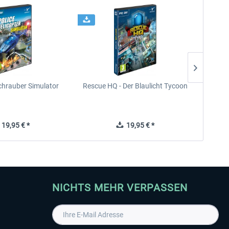
chrauber Simulator
Rescue HQ - Der Blaulicht Tycoon
Rescu
19,95 € *
19,95 € *
NICHTS MEHR VERPASSEN