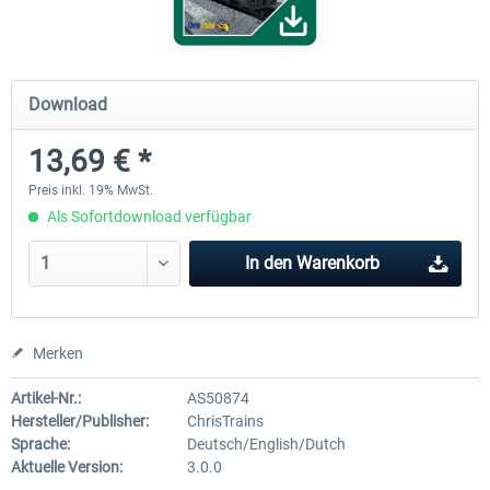
ChrisTrains - Stadler GTW
NS-DM90
Download
13,69 € *
17,85 € *
13,69 € *
Preis inkl. 19% MwSt.
Als Sofortdownload verfügbar
In den
Warenkorb
Merken
Artikel-Nr.:
AS50874
Hersteller/Publisher:
ChrisTrains
Sprache:
Deutsch/English/Dutch
Aktuelle Version:
3.0.0