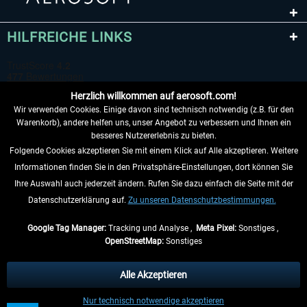
HILFREICHE LINKS
Herzlich willkommen auf aerosoft.com!
Wir verwenden Cookies. Einige davon sind technisch notwendig (z.B. für den
Warenkorb), andere helfen uns, unser Angebot zu verbessern und Ihnen ein
besseres Nutzererlebnis zu bieten.
Folgende Cookies akzeptieren Sie mit einem Klick auf Alle akzeptieren. Weitere
VERTRAG WIDERRUFEN
Informationen finden Sie in den Privatsphäre-Einstellungen, dort können Sie
Ihre Auswahl auch jederzeit ändern. Rufen Sie dazu einfach die Seite mit der
INFORMATIONEN
Datenschutzerklärung auf.
Zu unseren Datenschutzbestimmungen.
NICHTS MEHR VERPASSEN
Google Tag Manager:
Tracking und Analyse ,
Meta Pixel:
Sonstiges ,
OpenStreetMap:
Sonstiges
* Alle Preise inkl. gesetzl. Mehrwertsteuer zzgl.
Versandkosten
, wenn nicht
anders beschrieben.
Alle Akzeptieren
** Gilt für Lieferungen innerhalb Deutschlands, Lieferzeiten für andere Länder
Nur technisch notwendige akzeptieren
entnehmen Sie bitte den
Versandinformationen
.