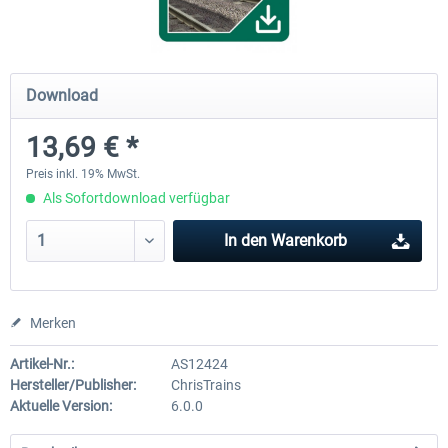
ICE 4 (BR 412)
Stadler Flirt 3
Download
13,69 € *
34,95 € *
19,04 € *
Preis inkl. 19% MwSt.
Als Sofortdownload verfügbar
In den
Warenkorb
Merken
Artikel-Nr.:
AS12424
Hersteller/Publisher:
ChrisTrains
Aktuelle Version:
6.0.0