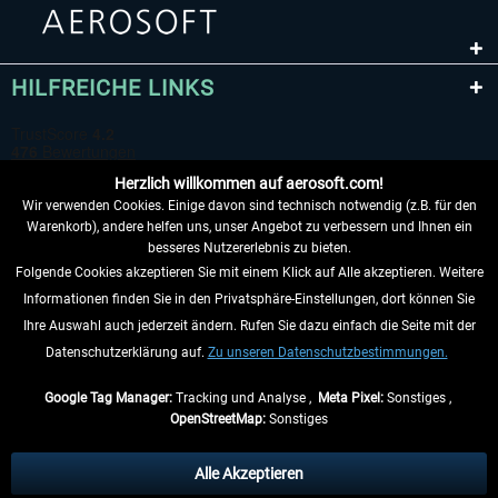
HILFREICHE LINKS
Herzlich willkommen auf aerosoft.com!
Wir verwenden Cookies. Einige davon sind technisch notwendig (z.B. für den
Warenkorb), andere helfen uns, unser Angebot zu verbessern und Ihnen ein
besseres Nutzererlebnis zu bieten.
Folgende Cookies akzeptieren Sie mit einem Klick auf Alle akzeptieren. Weitere
VERTRAG WIDERRUFEN
Informationen finden Sie in den Privatsphäre-Einstellungen, dort können Sie
Ihre Auswahl auch jederzeit ändern. Rufen Sie dazu einfach die Seite mit der
INFORMATIONEN
Datenschutzerklärung auf.
Zu unseren Datenschutzbestimmungen.
NICHTS MEHR VERPASSEN
Google Tag Manager:
Tracking und Analyse ,
Meta Pixel:
Sonstiges ,
OpenStreetMap:
Sonstiges
* Alle Preise inkl. gesetzl. Mehrwertsteuer zzgl.
Versandkosten
, wenn nicht
anders beschrieben.
Alle Akzeptieren
** Gilt für Lieferungen innerhalb Deutschlands, Lieferzeiten für andere Länder