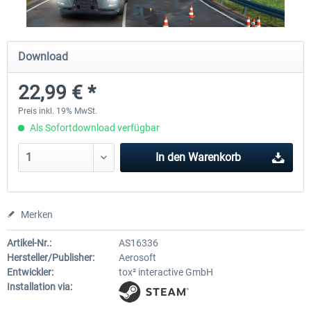
CityDriver
CityDriver - Deluxe Bund
Download
22,99 € *
43,97 € *
29,99 € *
35,17 € *
Preis inkl. 19% MwSt.
Als Sofortdownload verfügbar
In den
Warenkorb
Merken
Artikel-Nr.:
AS16336
Hersteller/Publisher:
Aerosoft
Entwickler:
tox² interactive GmbH
Installation via: