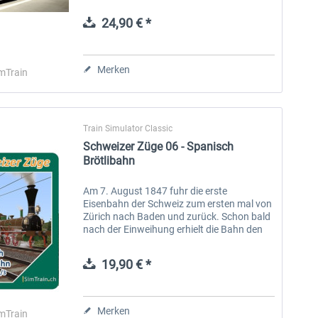
Damit bietet die SBB den Reisenden mehr
Komfort. Verkehren werden die Züge in der
24,90 € *
Region...
Aerosoft Toolbar Pushback
FlightSim Studio - E-Jets
Pro
190/195
Merken
mTrain
9,95 € *
39,95 € *
Train Simulator Classic
Schweizer Züge 06 - Spanisch
Brötlibahn
Am 7. August 1847 fuhr die erste
Eisenbahn der Schweiz zum ersten mal von
Zürich nach Baden und zurück. Schon bald
nach der Einweihung erhielt die Bahn den
bis heute legendären Namen «Spanisch-
Brötli-Bahn». Dies deshalb, weil die...
19,90 € *
Merken
mTrain