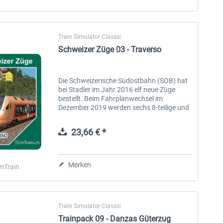
Train Simulator Classic
Schweizer Züge 03 - Traverso
Die Schweizerische Südostbahn (SOB) hat
bei Stadler im Jahr 2016 elf neue Züge
bestellt. Beim Fahrplanwechsel im
Dezember 2019 werden sechs 8-teilige und
fünf 4-teilige Fahrzeuge einsatzbereit sein
und die heutigen Kompositionen der SOB...
23,66 € *
Merken
mTrain
Train Simulator Classic
Trainpack 09 - Danzas Güterzug