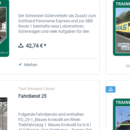
Der Schweizer Güterverkehr als Zusatz zum
Gotthard Panorama Express und zur SBB
Route 1 beinhalte neue Lokomotiven,
Güterwagen und viele Aufgaben für den
erfahrenen PC-Lokführer. Ae 6/6 in diesen
Varianten: Ae 6/6 „Uri“ Ae 6/6 „Zug“ Ae...
42,74 € *
Merken
Si
Train Simulator Classic
Fahrdienst 25
Folgende Fahrdienste sind enthalten:
FD_25-1_Blaues Krokodil am Rhein
Triebfahrzeug 1: Blaues Krokodil Ge 6/6 I
412 Start in / bei: Reichenau - Tamins Ziel