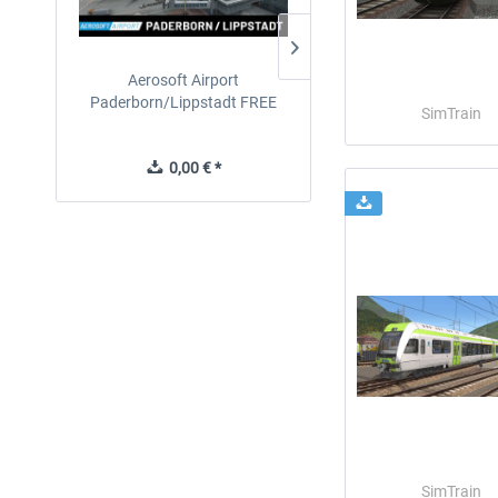
Aerosoft Airport
EmergencyDispatcherPro
Paderborn/Lippstadt FREE
24h Free Trial
SimTrain
0,00 € *
0,00 € *
SimTrain