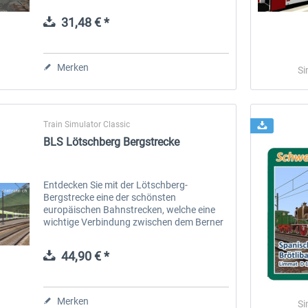
Zugflotte im Fernverkehr der SBB und bietet
eine flexible Anpassung an das...
31,48 € *
 -
EmergencyDispatcherPro
Guder-Donation 3 €
Merken
Si
35,69 € *
3,00 € *
Train Simulator Classic
BLS Lötschberg Bergstrecke
Entdecken Sie mit der Lötschberg-
Bergstrecke eine der schönsten
europäischen Bahnstrecken, welche eine
wichtige Verbindung zwischen dem Berner
Oberland und dem Wallis darstellt. Eines
der vielen Highlights auf dieser Strecke ist
44,90 € *
der...
Merken
Si