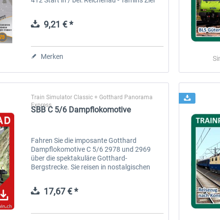
der Reise: Disentis Besonderheiten: Der
Alpine Classic Pullman-Express fährt...
9,21 € *
Merken
Si
Train Simulator Classic + Gotthard Panorama
Express
SBB C 5/6 Dampflokomotive
Fahren Sie die imposante Gotthard
Dampflokomotive C 5/6 2978 und 2969
über die spektakuläre Gotthard-
Bergstrecke. Sie reisen in nostalgischen
Wagen aus den 30iger Jahren in der 1. 2.
und 3.Klasse. Eine Neuheit ist der
17,67 € *
animierte...