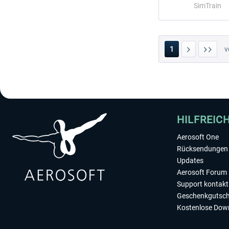
SimTrain
1
v
HILFREIC
Aerosoft One
Rücksendungen 
Updates
Aerosoft Forum
Support kontakt
Geschenkgutsch
Kostenlose Dow