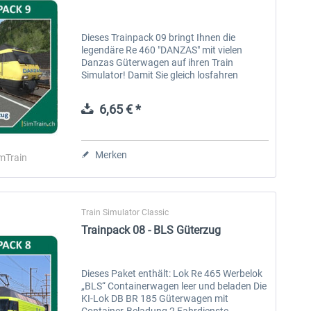
Dieses Trainpack 09 bringt Ihnen die
legendäre Re 460 "DANZAS" mit vielen
Danzas Güterwagen auf ihren Train
Simulator! Damit Sie gleich losfahren
können, finden Sie den Lokzug in "Schnelles
Spiel" und 2 Szenarios unter "Standard" auf
6,65 € *
der...
Merken
mTrain
Train Simulator Classic
Trainpack 08 - BLS Güterzug
Dieses Paket enthält: Lok Re 465 Werbelok
„BLS“ Containerwagen leer und beladen Die
KI-Lok DB BR 185 Güterwagen mit
Container-Beladung 2 Fahrdienste