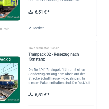
(Szenarien) für Strecke Zürich-Olten Die
Szenarios im Trainpack 08: BLS-Güterzug
6,51 € *
nach...
Merken
mTrain
Train Simulator Classic
Trainpack 02 - Reisezug nach
Konstanz
Die Re 4/4" "Rheingold" fährt mit einem
Sonderzug entlang dem Rhein auf der
Strecke Schaffhausen-Kreuzlingen. In
diesem Paket enthalten sind: Die Re 4/4 II
im "Rheingold-Kleid" blau/creme Die BR 185
als KI-Lok (nicht als Spielerlok...
6,51 € *