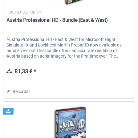
Flugwerk Design
FSX/FSX:SE/P3D V4
Austria Professional HD - Bundle (East & West)
EmergencyDispatcherPro - 24h Free
EmergencyDispatcherPr
Trial
Austria Professional HD - East & West for Microsoft Flight
Simulator X and Lockheed Martin Prepar3D now available as
0,00 € *
36,29 € *
bundle version! This bundle offers an accurate rendition of
Austria based on aerial imagery for the first time ever. The...
81,33 € *
Recordar