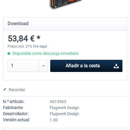
Mega Airport Frankfurt V2.0
Mega Airport Berlin Brande
Download
53,84 € *
30,45 € *
25,37 € *
Precio incl. 21% IVA legal
Disponible como descarga inmediata
Añadir a la cesta
Recordar
N.º artículo:
AS13963
Fabricante:
Flugwerk Design
Desarrollador:
Flugwerk Design
Versión actual:
1.00