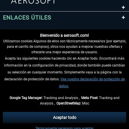
ENLACES ÚTILES
Bienvenido a aerosoft.com!
Utilizamos cookies Algunos de ellos son técnicamente necesarios (por ejemplo,
para el carrito de compras), otros nos ayudan a mejorar nuestras ofertas y
ofrecerle una mejor experiencia de usuario.
Acepta las siguientes cookies haciendo clic en Aceptar todo. Encontrará más
información en la configuración de privacidad, donde también puede cambiar
DESISTIR DEL CONTRATO
su selección en cualquier momento. Simplemente vaya a la página con la
declaración de protección de datos.
Vea nuestra declaración de protección de
INFORMACIÓN
datos.
NO SE PIERDA LAS ÚLTIMAS NOTICIAS
Google Tag Manager:
Tracking and Analysis ,
Meta Pixel:
Tracking and
Analysis ,
OpenStreetMap:
Misc
* Todos los precios, incl. el IVA legal y
gastos de envío
así como las posibles
tasas de recepción si no se describe lo contrario
Aceptar todo
** De aplicación a envíos dentro de Alemania. Los plazos de envío para los
Técnicamente necesario para aceptar