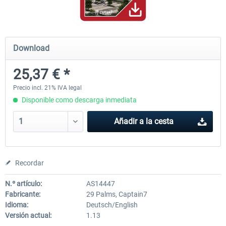
Hamburg-Finkenwerder
Madeira X Evolution
Download
25,37 € *
12,10 € *
25,37 € *
Precio incl. 21% IVA legal
Disponible como descarga inmediata
Añadir a la cesta
Recordar
N.º artículo:
AS14447
Fabricante:
29 Palms, Captain7
Idioma:
Deutsch/English
Versión actual:
1.13