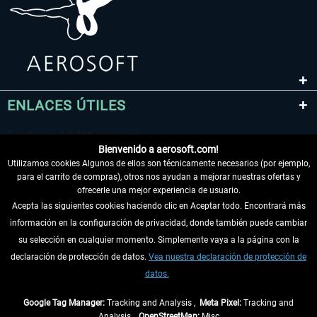
ENLACES ÚTILES
Bienvenido a aerosoft.com!
Utilizamos cookies Algunos de ellos son técnicamente necesarios (por ejemplo,
para el carrito de compras), otros nos ayudan a mejorar nuestras ofertas y
ofrecerle una mejor experiencia de usuario.
Acepta las siguientes cookies haciendo clic en Aceptar todo. Encontrará más
información en la configuración de privacidad, donde también puede cambiar
DESISTIR DEL CONTRATO
su selección en cualquier momento. Simplemente vaya a la página con la
declaración de protección de datos.
Vea nuestra declaración de protección de
INFORMACIÓN
datos.
NO SE PIERDA LAS ÚLTIMAS NOTICIAS
Google Tag Manager:
Tracking and Analysis ,
Meta Pixel:
Tracking and
Analysis ,
OpenStreetMap:
Misc