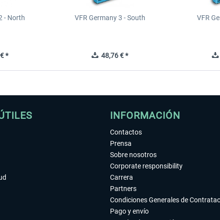
 - North
VFR Germany 3 - South
VFR Ge
€ *
48,76 € *
ÚTILES
INFORMACIÓN
Contactos
Prensa
Sobre nosotros
Corporate responsibility
tud
Carrera
Partners
Condiciones Generales de Contrata
Pago y envío