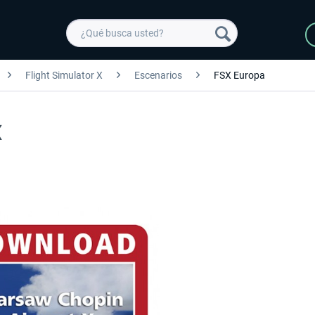
Flight Simulator X
Escenarios
FSX Europa
X